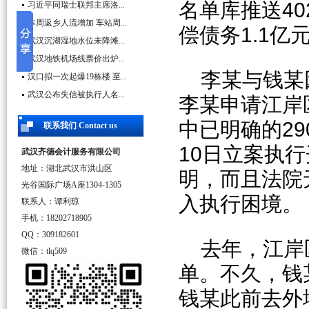
名单库推送40
习近平同瑞士联邦主席洛...
本周返乡人流增加 车站周...
偿债务1.1亿
武汉沉湖湿地水位未降滩...
武汉地铁机场线票价出炉...
李某与钱某
汉口拟一次起爆19栋楼 至...
武汉公布失信被执行人名...
李某申请江岸
中已明确的29
联系我们 Contact us
10日立案执
武汉齐德会计服务有限公司
地址：湖北武汉市洪山区
明，而且法院
光谷国际广场A座1304-1305
入执行困境。
联系人：谭利琼
手机：18202718905
QQ：309182601
去年，江岸
微信：tlq509
单。不久，钱
钱某此前去外