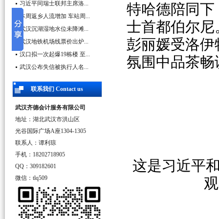
习近平同瑞士联邦主席洛...
特哈德陪同下
本周返乡人流增加 车站周...
士首都伯尔尼
武汉沉湖湿地水位未降滩...
彭丽媛受洛伊
武汉地铁机场线票价出炉...
汉口拟一次起爆19栋楼 至...
氛围中品茶畅
武汉公布失信被执行人名...
联系我们 Contact us
武汉齐德会计服务有限公司
地址：湖北武汉市洪山区
光谷国际广场A座1304-1305
联系人：谭利琼
手机：18202718905
这是习近平
QQ：309182601
微信：tlq509
观