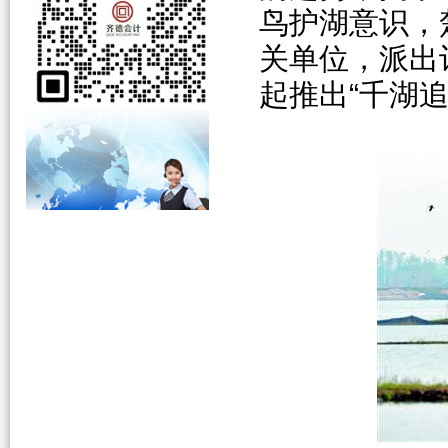
鸟护湖意识，
关单位，派出
起推出“千湖追