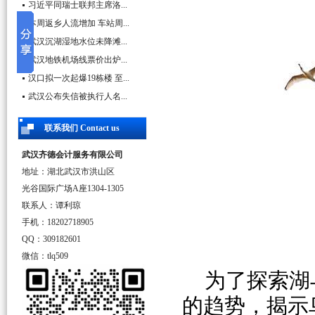
习近平同瑞士联邦主席洛...
本周返乡人流增加 车站周...
武汉沉湖湿地水位未降滩...
武汉地铁机场线票价出炉...
汉口拟一次起爆19栋楼 至...
武汉公布失信被执行人名...
联系我们 Contact us
武汉齐德会计服务有限公司
地址：湖北武汉市洪山区
光谷国际广场A座1304-1305
联系人：谭利琼
手机：18202718905
QQ：309182601
微信：tlq509
为了探索湖
的趋势，揭示