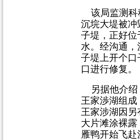
该局监测科
沉垸大堤被冲
子堤，正好位
水。经沟通，
子堤上开个口
口进行修复。
另据他介绍
王家渉湖组成
王家涉湖因另
大片滩涂裸露
雁鸭开始飞赴