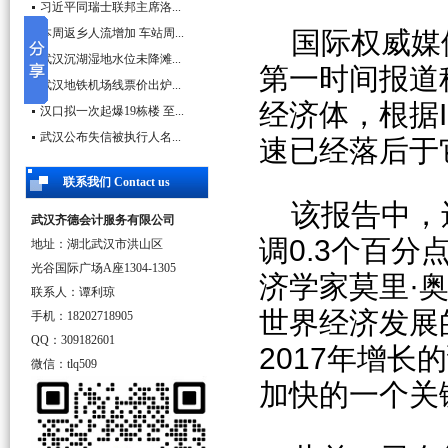
习近平同瑞士联邦主席洛...
本周返乡人流增加 车站周...
国际权威媒
武汉沉湖湿地水位未降滩...
第一时间报道
武汉地铁机场线票价出炉...
经济体，根据
汉口拟一次起爆19栋楼 至...
武汉公布失信被执行人名...
速已经落后于
联系我们 Contact us
该报告中，
武汉齐德会计服务有限公司
调0.3个百分
地址：湖北武汉市洪山区
光谷国际广场A座1304-1305
济学家莫里·
联系人：谭利琼
世界经济发展
手机：18202718905
QQ：309182601
2017年增
微信：tlq509
加快的一个关